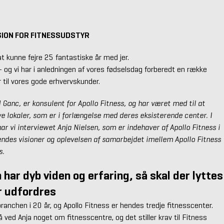
SION FOR FITNESSUDSTYR
 at kunne fejre 25 fantastiske år med jer.
 - og vi har i anledningen af vores fødselsdag forberedt en række
er til vores gode erhvervskunder.
 Ganc, er konsulent for Apollo Fitness, og har været med til at
ye lokaler, som er i forlængelse med deres eksisterende center. I
ar vi interviewet Anja Nielsen, som er indehaver af Apollo Fitness i
endes visioner og oplevelsen af samarbejdet imellem Apollo Fitness
s.
har dyb viden og erfaring, så skal der lyttes
r udfordres
branchen i 20 år, og Apollo Fitness er hendes tredje fitnesscenter.
 ved Anja noget om fitnesscentre, og det stiller krav til Fitness