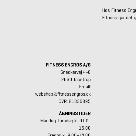
Hos Fitness Engro
Fitness gør det 
FITNESS ENGROS A/S
Snedkervej 4-6
2630 Taastrup
Email:
webshop@fitnessengros.dk
CVR: 21830895
ÅBNINGSTIDER
Mandag-Torsdag kl. 9.00-
15.00
Fredag kl. 9.00-14.00