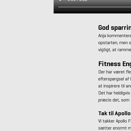
God sparri
Anja kommenterer
opstarten, men o
vigtigt, at ramm
Fitness En
Der har været fl
efterspørgsel af 
at inspirere til 
Det har heldigvis
præcis det, som F
Tak til Apollo
Vi takker Apollo 
sætter enormt me