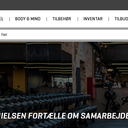
EL
|
BODY & MIND
|
TILBEHØR
|
INVENTAR
|
TILBU
NIELSEN FORTÆLLE OM SAMARBEJD