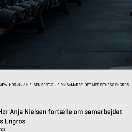
VIEW: HØR ANJA NIELSEN FORTÆLLE OM SAMARBEJDET MED FITNESS ENGROS
 Hør Anja Nielsen fortælle om samarbejdet
s Engros
ros