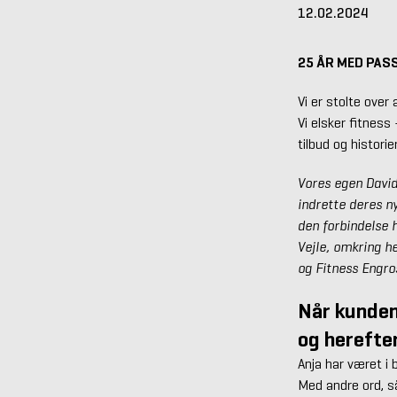
12.02.2024
25 ÅR MED PAS
Vi er stolte over
Vi elsker fitness
tilbud og histori
Vores egen David
indrette deres n
den forbindelse h
Vejle, omkring h
og Fitness Engro
Når kunden 
og herefte
Anja har været i 
Med andre ord, så