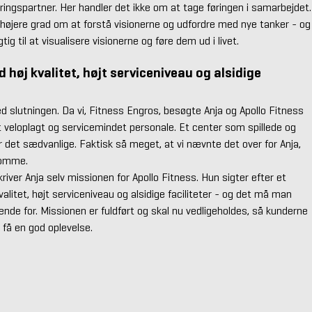
ingspartner. Her handler det ikke om at tage føringen i samarbejdet.
 højere grad om at forstå visionerne og udfordre med nye tanker - og
ig til at visualisere visionerne og føre dem ud i livet.
 høj kvalitet, højt serviceniveau og alsidige
d slutningen. Da vi, Fitness Engros, besøgte Anja og Apollo Fitness
t veloplagt og servicemindet personale. Et center som spillede og
er det sædvanlige. Faktisk så meget, at vi nævnte det over for Anja,
 omme.
kriver Anja selv missionen for Apollo Fitness. Hun sigter efter et
alitet, højt serviceniveau og alsidige faciliteter - og det må man
nde for. Missionen er fuldført og skal nu vedligeholdes, så kunderne
 få en god oplevelse.