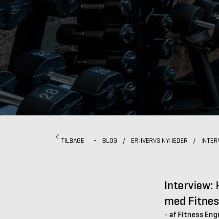
TILBAGE
-
BLOG
/
ERHVERVS NYHEDER
/
INTER
Interview:
med Fitnes
- af Fitness Eng