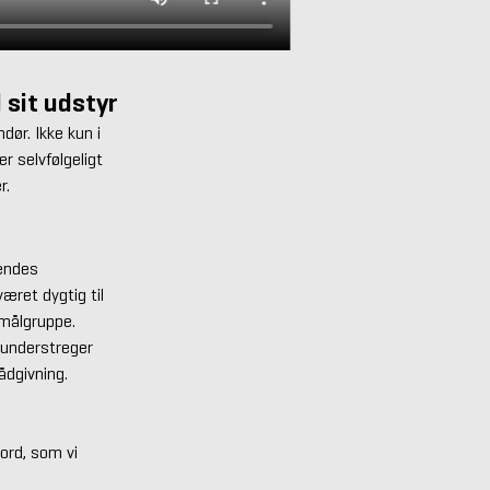
 sit udstyr
ør. Ikke kun i
r selvfølgeligt
r.
hendes
æret dygtig til
 målgruppe.
t understreger
ådgivning.
 ord, som vi