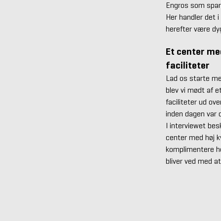
Engros som sparr
Her handler det i
herefter være dygt
Et center med
faciliteter
Lad os starte me
blev vi mødt af e
faciliteter ud ov
inden dagen var
I interviewet bes
center med høj kv
komplimentere he
bliver ved med at