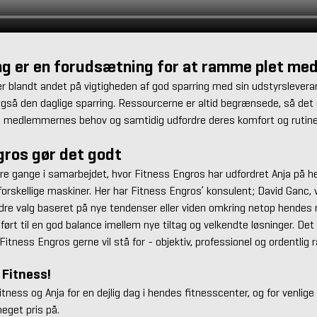
ng er en forudsætning for at ramme plet med
 blandt andet på vigtigheden af god sparring med sin udstyrsleverand
gså den daglige sparring. Ressourcerne er altid begrænsede, så det e
e medlemmernes behov og samtidig udfordre deres komfort og rutine
gros gør det godt
ere gange i samarbejdet, hvor Fitness Engros har udfordret Anja på 
forskellige maskiner. Her har Fitness Engros’ konsulent; David Ganc, v
andre valg baseret på nye tendenser eller viden omkring netop hendes
 ført til en god balance imellem nye tiltag og velkendte løsninger. De
itness Engros gerne vil stå for - objektiv, professionel og ordentlig r
 Fitness!
Fitness og Anja for en dejlig dag i hendes fitnesscenter, og for venlige
get pris på.