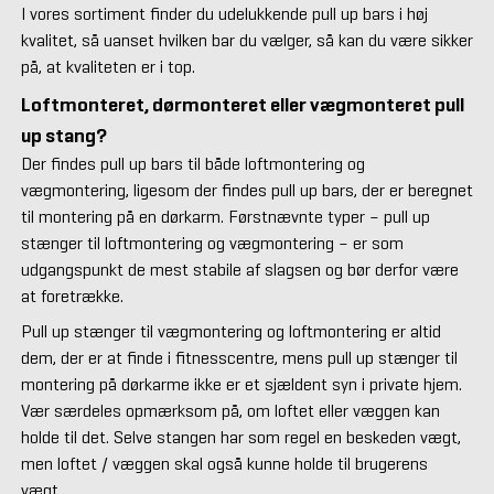
I vores sortiment finder du udelukkende pull up bars i høj
kvalitet, så uanset hvilken bar du vælger, så kan du være sikker
på, at kvaliteten er i top.
Loftmonteret, dørmonteret eller vægmonteret pull
up stang?
Der findes pull up bars til både loftmontering og
vægmontering, ligesom der findes pull up bars, der er beregnet
til montering på en dørkarm. Førstnævnte typer – pull up
stænger til loftmontering og vægmontering – er som
udgangspunkt de mest stabile af slagsen og bør derfor være
at foretrække.
Pull up stænger til vægmontering og loftmontering er altid
dem, der er at finde i fitnesscentre, mens pull up stænger til
montering på dørkarme ikke er et sjældent syn i private hjem.
Vær særdeles opmærksom på, om loftet eller væggen kan
holde til det. Selve stangen har som regel en beskeden vægt,
men loftet / væggen skal også kunne holde til brugerens
vægt.