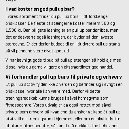
Hvad koster en god pull up ba
r?
I vores sortiment finder du pull up bars i lidt forskellige
prisklasser. De fleste af stængerne koster mellem 500 og
1.500 kr. Den billigste løsning er en pull up bar dørribbe, men
det er desværre også løsningen, der byder på den laveste
bæreevne. Er der derfor budget til en lidt dyrere pull up stang,
så vil pengene være givet godt ud.
Vi har jævnligt gode tilbud på pull up stænger, så hold øje med
disse, hvis du gerne vil gøre en ekstraordinær god handel.
Vi forhandler pull up bars til private og erhverv
Et pull up stativ fylder ikke alverden og befinder sig i øvrigt i en
prisklasse, hvor alle kan være med. Derfor vil dette
træningsredskab kunne bruges i såvel homegyms som
fitnesscentre. Vores udvalg er da også rettet mod såvel
private som erhverv, så hvad end du ønsker at købe ét pull up
stativ til dit træningsrum i hjemmet, eller om du skal indrette
et større fitnesscenter, så kan du få dækket dine behov hos