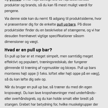
produkter og brands, så du kan få mest muligt værdi for
pengene.
Via denne side kan du nemt få adgang til produktsiderne, hvor
vi præsenterer dig for de enkelte
pull up bars
. På disse
produktsider finder du en beskrivelse af stængerne, og vi har
desuden fremhævet vigtige specifikationer såsom
dimensioner og vægt.
Hvad er en pull up bar?
En pull up bar er et meget simpelt, men samtidig meget
effektivt og populært, træningsredskab, der fungerer
glimrende til træning af rygmuskler og biceps. Pull up bars
monteres højt oppe (i f.eks. loftet eller højt oppe på en væg),
så du kan løfte dig selv op.
Når du bruger en pull up bar, så træner du med din egen
kropsvægt. Du kan lave kropshævninger med underhånds-
eller overhåndsgreb, og du kan holde smalt eller bredt på
stangen. Grebet har betydning for, hvilke muskelgrupper der