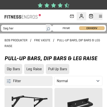
Gå til hovedindhold
PRIVAT
ERHVERV
B2B PRODUKTER
/
FRIE VÆGTE
/
PULL-UP BARS, DIP BARS & LEG
RAISE
PULL-UP BARS, DIP BARS & LEG RAISE
Dip Bars
Leg Raise
Pull Up Bars
Filter