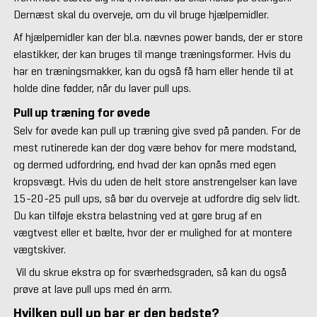
Dernæst skal du overveje, om du vil bruge hjælpemidler.
Af hjælpemidler kan der bl.a. nævnes power bands, der er store
elastikker, der kan bruges til mange træningsformer. Hvis du
har en træningsmakker, kan du også få ham eller hende til at
holde dine fødder, når du laver pull ups.
Pull up træning for øvede
Selv for øvede kan pull up træning give sved på panden. For de
mest rutinerede kan der dog være behov for mere modstand,
og dermed udfordring, end hvad der kan opnås med egen
kropsvægt. Hvis du uden de helt store anstrengelser kan lave
15-20-25 pull ups, så bør du overveje at udfordre dig selv lidt.
Du kan tilføje ekstra belastning ved at gøre brug af en
vægtvest eller et bælte, hvor der er mulighed for at montere
vægtskiver.
Vil du skrue ekstra op for sværhedsgraden, så kan du også
prøve at lave pull ups med én arm.
Hvilken pull up bar er den bedste?