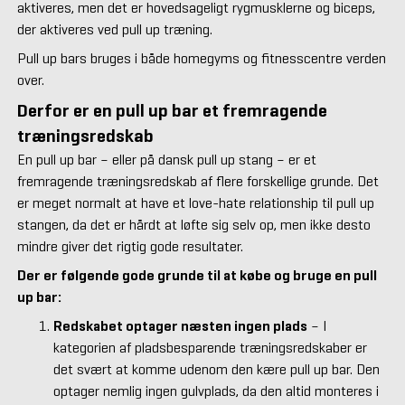
aktiveres, men det er hovedsageligt rygmusklerne og biceps,
der aktiveres ved pull up træning.
Pull up bars bruges i både homegyms og fitnesscentre verden
over.
Derfor er en pull up bar et fremragende
træningsredskab
En pull up bar – eller på dansk pull up stang – er et
fremragende træningsredskab af flere forskellige grunde. Det
er meget normalt at have et love-hate relationship til pull up
stangen, da det er hårdt at løfte sig selv op, men ikke desto
mindre giver det rigtig gode resultater.
Der er følgende gode grunde til at købe og bruge en pull
up bar:
Redskabet optager næsten ingen plads
– I
kategorien af pladsbesparende træningsredskaber er
det svært at komme udenom den kære pull up bar. Den
optager nemlig ingen gulvplads, da den altid monteres i