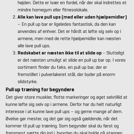
højden. Dette er især en fordel, når der skal indrettes et
mindre homegym eller fitnesslokale.
Alle kan lave pull ups (med eller uden hjælpemidler)
– En pull up bar er ligeledes fantastisk, da den kan
anvendes af enhver. Det er hårdt at løfte sig selv op i
armene, men med de rette hjælpemidler kan næsten
alle lave pull ups.
Redskabet er næsten ikke til at slide op
– Slutteligt
er det næsten umuligt at slide en pull up bar op. I vores
sortiment finder du f.eks. en pull up bar, der er
fremstillet i pulverlakeret stål, der byder på enorm
slidstyrke.
Pull up træning for begyndere
Det giver store muskler, flotte markeringer og øget selvtillid at
kunne løfte sig selv op i armene. Derfor har du helt naturligt
interesse i at kunne lave pull ups – og gerne mange af dem.
Øvelse gør mester, og det gør sig også gældende, når det
kommer til pull up træning. Som begynder skal du først og
fremmest sætte dig ind i, hvordan du skal holde på stangen.