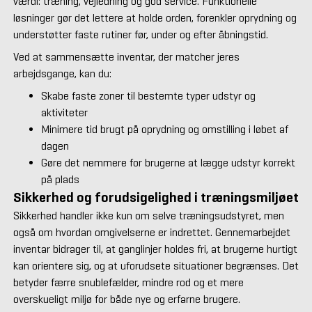
værdi: træning, vejledning og god service. Funktionelle
løsninger gør det lettere at holde orden, forenkler oprydning og
understøtter faste rutiner før, under og efter åbningstid.
Ved at sammensætte inventar, der matcher jeres
arbejdsgange, kan du:
Skabe faste zoner til bestemte typer udstyr og
aktiviteter
Minimere tid brugt på oprydning og omstilling i løbet af
dagen
Gøre det nemmere for brugerne at lægge udstyr korrekt
på plads
Sikkerhed og forudsigelighed i træningsmiljøet
Sikkerhed handler ikke kun om selve træningsudstyret, men
også om hvordan omgivelserne er indrettet. Gennemarbejdet
inventar bidrager til, at ganglinjer holdes fri, at brugerne hurtigt
kan orientere sig, og at uforudsete situationer begrænses. Det
betyder færre snublefælder, mindre rod og et mere
overskueligt miljø for både nye og erfarne brugere.