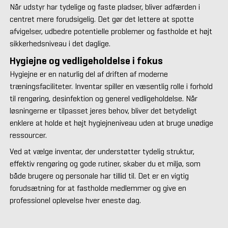
Når udstyr har tydelige og faste pladser, bliver adfærden i
centret mere forudsigelig. Det gør det lettere at spotte
afvigelser, udbedre potentielle problemer og fastholde et højt
sikkerhedsniveau i det daglige.
Hygiejne og vedligeholdelse i fokus
Hygiejne er en naturlig del af driften af moderne
træningsfaciliteter. Inventar spiller en væsentlig rolle i forhold
til rengøring, desinfektion og generel vedligeholdelse. Når
løsningerne er tilpasset jeres behov, bliver det betydeligt
enklere at holde et højt hygiejneniveau uden at bruge unødige
ressourcer.
Ved at vælge inventar, der understøtter tydelig struktur,
effektiv rengøring og gode rutiner, skaber du et miljø, som
både brugere og personale har tillid til. Det er en vigtig
forudsætning for at fastholde medlemmer og give en
professionel oplevelse hver eneste dag.