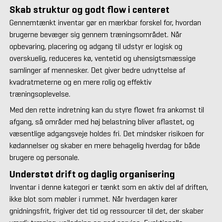
Skab struktur og godt flow i centeret
Gennemtænkt inventar gør en mærkbar forskel for, hvordan
brugerne bevæger sig gennem træningsområdet. Når
opbevaring, placering og adgang til udstyr er logisk og
overskuelig, reduceres kø, ventetid og uhensigtsmæssige
samlinger af mennesker. Det giver bedre udnyttelse af
kvadratmeterne og en mere rolig og effektiv
træningsoplevelse.
Med den rette indretning kan du styre flowet fra ankomst til
afgang, så områder med høj belastning bliver aflastet, og
væsentlige adgangsveje holdes fri. Det mindsker risikoen for
kødannelser og skaber en mere behagelig hverdag for både
brugere og personale.
Understøt drift og daglig organisering
Inventar i denne kategori er tænkt som en aktiv del af driften,
ikke blot som møbler i rummet. Når hverdagen kører
gnidningsfrit, frigiver det tid og ressourcer til det, der skaber