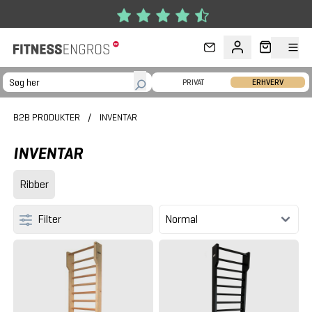
Gå til hovedindhold
PRIVAT
ERHVERV
B2B PRODUKTER
/
INVENTAR
INVENTAR
Ribber
Filter