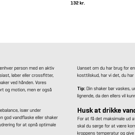
132 kr.
 enhver person med en aktiv
Uanset om du har brug for en 
st, løber eller crossfitter,
kosttilskud, har vi det, du har
shaker ved hånden. Vores
Tip:
Din shaker bør vaskes, u
port og motion, men er også
lignende, da den ellers vil ku
Husk at drikke van
ebalance, især under
n god vandflaske eller shaker
For at få det maksimale ud af 
ydrering for at opnå optimale
skal du sørge for at være kor
kroppens temperatur og give 