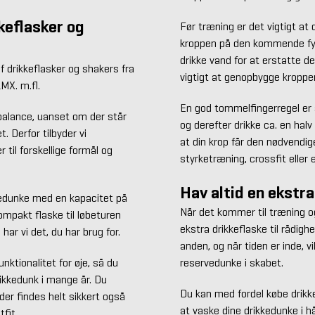
keflasker og
Før træning er det vigtigt at 
kroppen på den kommende fysi
drikke vand for at erstatte 
 drikkeflasker og shakers fra
vigtigt at genopbygge kroppe
X. m.fl.
En god tommelfingerregel er 
ebalance, uanset om der står
og derefter drikke ca. en halv
 Derfor tilbyder vi
at din krop får den nødvendige
 til forskellige formål og
styrketræning, crossfit eller 
Hav altid en ekstra
edunke med en kapacitet på
Når det kommer til træning og 
kompakt flaske til løbeturen
ekstra drikkeflaske til rådighe
eller en større flaske til længere træningssessioner, har vi det, du har brug for.
anden, og når tiden er inde, vi
ktionalitet for øje, så du
reservedunke i skabet.
rikkedunk i mange år. Du
Du kan med fordel købe drikke
 der findes helt sikkert også
at vaske dine drikkedunke i h
en variant, der matcher din smag og dit træningsoutfit.