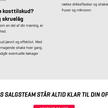
række drikkeflasker og shake
e kosttilskud?
fryser og mikroovn.
g skruelåg
som en del af din træning, er
ghed.
kud jævnt og effektivt. Med
lsmagende shake hver gang.
undgår eventuelle lækager