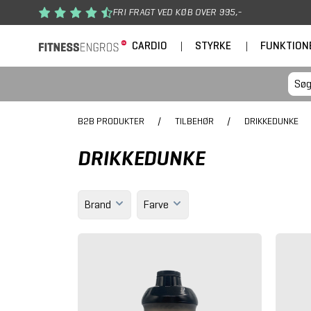
Gå til hovedindhold
FRI FRAGT VED KØB OVER 995,-
CARDIO
|
STYRKE
|
FUNKTION
B2B PRODUKTER
/
TILBEHØR
/
DRIKKEDUNKE
DRIKKEDUNKE
Brand
Farve