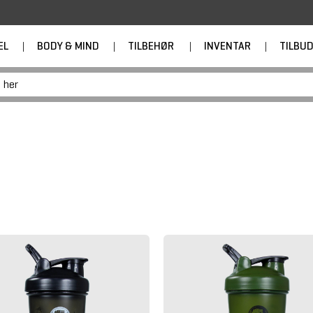
EL
|
BODY & MIND
|
TILBEHØR
|
INVENTAR
|
TILBU