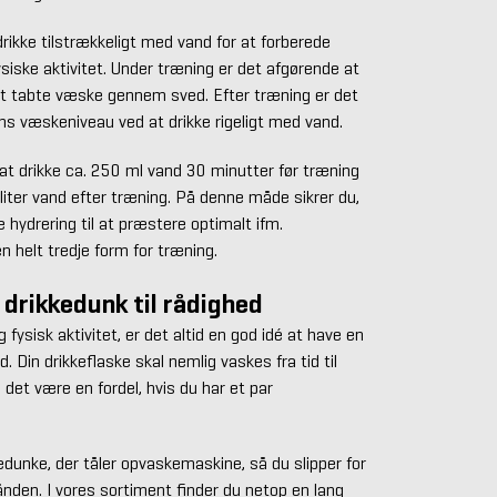
drikke tilstrækkeligt med vand for at forberede
ske aktivitet. Under træning er det afgørende at
det tabte væske gennem sved. Efter træning er det
ns væskeniveau ved at drikke rigeligt med vand.
at drikke ca. 250 ml vand 30 minutter før træning
 liter vand efter træning. På denne måde sikrer du,
 hydrering til at præstere optimalt ifm.
en helt tredje form for træning.
 drikkedunk til rådighed
fysisk aktivitet, er det altid en god idé at have en
d. Din drikkeflaske skal nemlig vaskes fra tid til
l det være en fordel, hvis du har et par
dunke, der tåler opvaskemaskine, så du slipper for
ånden. I vores sortiment finder du netop en lang