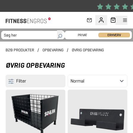
Gå til hovedindhold
PRIVAT
ERHVERV
B2B PRODUKTER
/
OPBEVARING
/
ØVRIG OPBEVARING
ØVRIG OPBEVARING
Filter