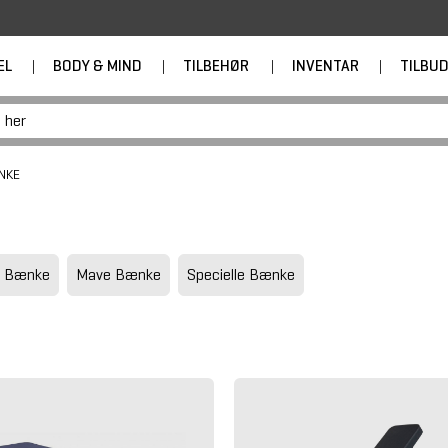
EL
|
BODY & MIND
|
TILBEHØR
|
INVENTAR
|
TILBU
NKE
e Bænke
Mave Bænke
Specielle Bænke