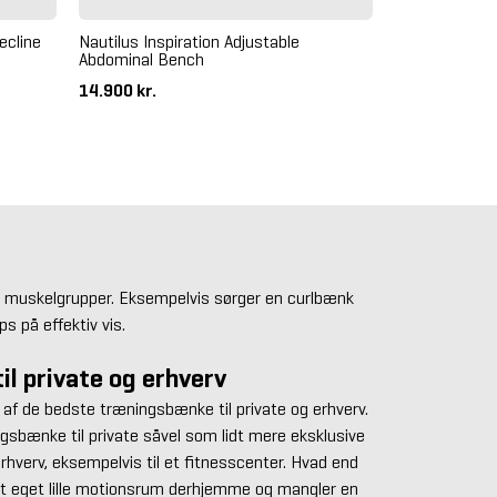
ecline
Nautilus Inspiration Adjustable
Abdominal Bench
14.900 kr.
 få muskelgrupper. Eksempelvis sørger en curlbænk
ps på effektiv vis.
il private og erhverv
e af de bedste træningsbænke til private og erhverv.
ngsbænke til private såvel som lidt mere eksklusive
rhverv, eksempelvis til et fitnesscenter. Hvad end
dit eget lille motionsrum derhjemme og mangler en