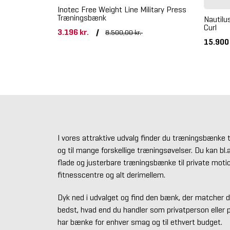
Inotec Free Weight Line Military Press
Træningsbænk
Nautilu
Curl
3.196 kr.
/
8.500,00 kr.
15.900
I vores attraktive udvalg finder du træningsbænke 
og til mange forskellige træningsøvelser. Du kan bl.
flade og justerbare træningsbænke til private moti
fitnesscentre og alt derimellem.
Dyk ned i udvalget og find den bænk, der matcher d
bedst, hvad end du handler som privatperson eller 
har bænke for enhver smag og til ethvert budget.