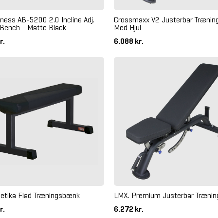
ness AB-5200 2.0 Incline Adj.
Crossmaxx V2 Justerbar Træni
Bench - Matte Black
Med Hjul
r.
6.088 kr.
tletika Flad Træningsbænk
LMX. Premium Justerbar Træni
r.
6.272 kr.