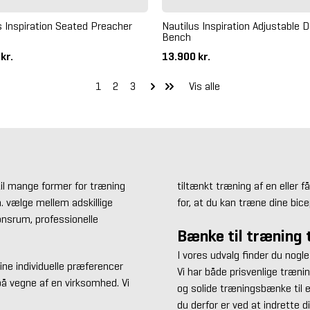
s Inspiration Seated Preacher
Nautilus Inspiration Adjustable D
Bench
 kr.
13.900 kr.
1
2
3
Vis alle
til mange former for træning
tiltænkt træning af en eller
a. vælge mellem adskillige
for, at du kan træne dine bice
onsrum, professionelle
Bænke til træning t
I vores udvalg finder du nogl
ine individuelle præferencer
Vi har både prisvenlige træni
på vegne af en virksomhed. Vi
og solide træningsbænke til e
du derfor er ved at indrette 