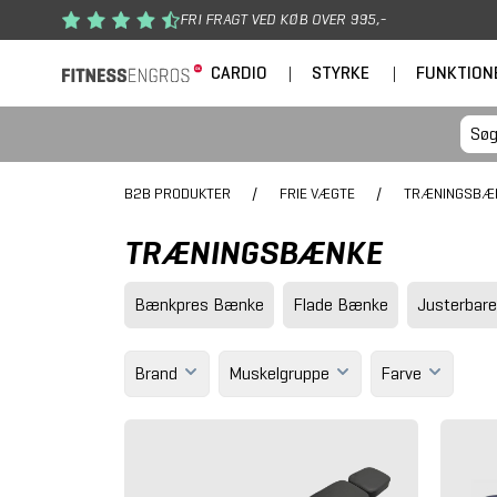
Gå til hovedindhold
FRI FRAGT VED KØB OVER 995,-
CARDIO
|
STYRKE
|
FUNKTION
B2B PRODUKTER
/
FRIE VÆGTE
/
TRÆNINGSBÆ
TRÆNINGSBÆNKE
Bænkpres Bænke
Flade Bænke
Justerbar
Brand
Muskelgruppe
Farve