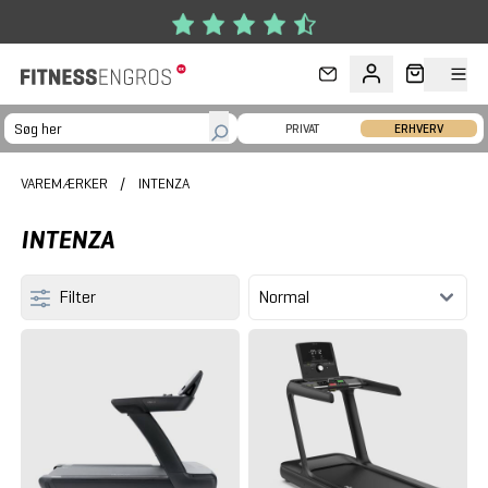
Gå til hovedindhold
PRIVAT
ERHVERV
VAREMÆRKER
/
INTENZA
INTENZA
Filter