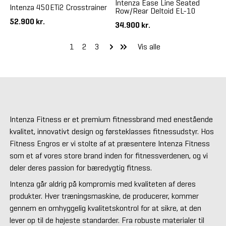
Intenza Ease Line Seated
Intenza 450ETi2 Crosstrainer
Row/Rear Deltoid EL-10
52.900 kr.
34.900 kr.
1
2
3
Vis alle
Intenza Fitness er et premium fitnessbrand med enestående
kvalitet, innovativt design og førsteklasses fitnessudstyr. Hos
Fitness Engros er vi stolte af at præsentere Intenza Fitness
som et af vores store brand inden for fitnessverdenen, og vi
deler deres passion for bæredygtig fitness.
Intenza går aldrig på kompromis med kvaliteten af deres
produkter. Hver træningsmaskine, de producerer, kommer
gennem en omhyggelig kvalitetskontrol for at sikre, at den
lever op til de højeste standarder. Fra robuste materialer til