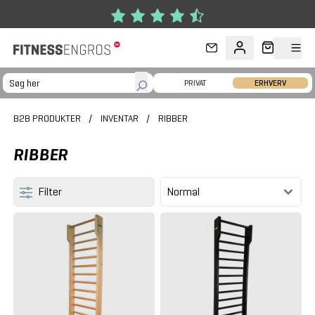
Gå til hovedindhold
PRIVAT
ERHVERV
B2B PRODUKTER
/
INVENTAR
/
RIBBER
RIBBER
Filter