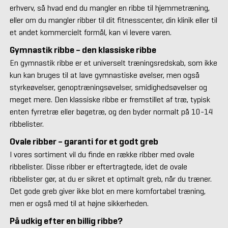
erhverv, så hvad end du mangler en ribbe til hjemmetræning,
eller om du mangler ribber til dit fitnesscenter, din klinik eller til
et andet kommercielt formål, kan vi levere varen.
Gymnastik ribbe – den klassiske ribbe
En gymnastik ribbe er et universelt træningsredskab, som ikke
kun kan bruges til at lave gymnastiske øvelser, men også
styrkeøvelser, genoptræningsøvelser, smidighedsøvelser og
meget mere. Den klassiske ribbe er fremstillet af træ, typisk
enten fyrretræ eller bøgetræ, og den byder normalt på 10-14
ribbelister.
Ovale ribber – garanti for et godt greb
I vores sortiment vil du finde en række ribber med ovale
ribbelister. Disse ribber er eftertragtede, idet de ovale
ribbelister gør, at du er sikret et optimalt greb, når du træner.
Det gode greb giver ikke blot en mere komfortabel træning,
men er også med til at højne sikkerheden.
På udkig efter en billig ribbe?