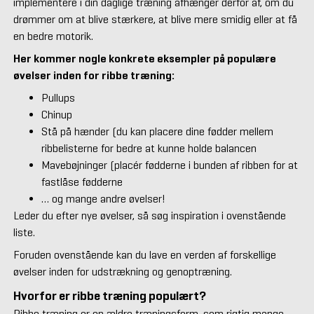
implementere i din daglige træning afhænger derfor af, om du
drømmer om at blive stærkere, at blive mere smidig eller at få
en bedre motorik.
Her kommer nogle konkrete eksempler på populære
øvelser inden for ribbe træning:
Pullups
Chinup
Stå på hænder (du kan placere dine fødder mellem
ribbelisterne for bedre at kunne holde balancen
Mavebøjninger (placér fødderne i bunden af ribben for at
fastlåse fødderne
… og mange andre øvelser!
Leder du efter nye øvelser, så søg inspiration i ovenstående
liste.
Foruden ovenstående kan du lave en verden af forskellige
øvelser inden for udstrækning og genoptræning.
Hvorfor er ribbe træning populært?
Ribbe træning er en ældre træningsform, som rigtig mange