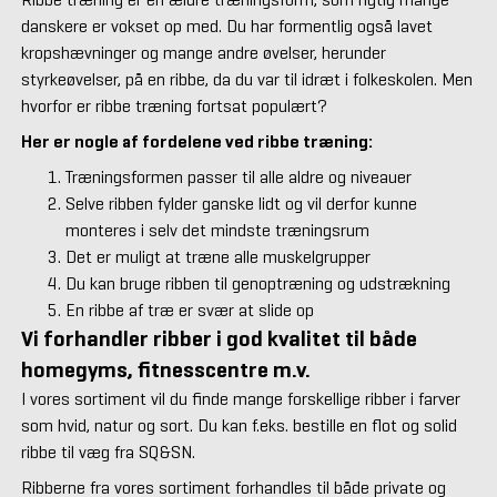
danskere er vokset op med. Du har formentlig også lavet
kropshævninger og mange andre øvelser, herunder
styrkeøvelser, på en ribbe, da du var til idræt i folkeskolen. Men
hvorfor er ribbe træning fortsat populært?
Her er nogle af fordelene ved ribbe træning:
Træningsformen passer til alle aldre og niveauer
Selve ribben fylder ganske lidt og vil derfor kunne
monteres i selv det mindste træningsrum
Det er muligt at træne alle muskelgrupper
Du kan bruge ribben til genoptræning og udstrækning
En ribbe af træ er svær at slide op
Vi forhandler ribber i god kvalitet til både
homegyms, fitnesscentre m.v.
I vores sortiment vil du finde mange forskellige ribber i farver
som hvid, natur og sort. Du kan f.eks. bestille en flot og solid
ribbe til væg fra SQ&SN.
Ribberne fra vores sortiment forhandles til både private og