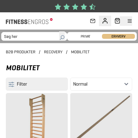
Gå til hovedindhold
PRIVAT
ERHVERV
B2B PRODUKTER
/
RECOVERY
/
MOBILITET
MOBILITET
Filter