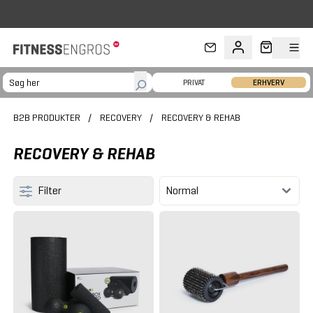
Gå til hovedindhold
FRI FRAGT V
PRIVAT
ERHVERV
B2B PRODUKTER
/
RECOVERY
/
RECOVERY & REHAB
RECOVERY & REHAB
Filter