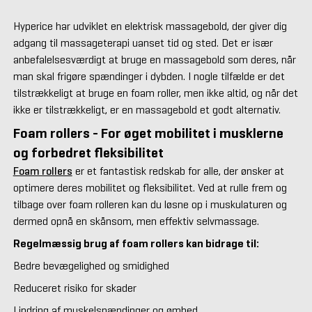
Hyperice har udviklet en elektrisk massagebold, der giver dig
adgang til massageterapi uanset tid og sted. Det er især
anbefalelsesværdigt at bruge en massagebold som deres, når
man skal frigøre spændinger i dybden. I nogle tilfælde er det
tilstrækkeligt at bruge en foam roller, men ikke altid, og når det
ikke er tilstrækkeligt, er en massagebold et godt alternativ.
Foam rollers - For øget mobilitet i musklerne
og forbedret fleksibilitet
Foam rollers
er et fantastisk redskab for alle, der ønsker at
optimere deres mobilitet og fleksibilitet. Ved at rulle frem og
tilbage over foam rolleren kan du løsne op i muskulaturen og
dermed opnå en skånsom, men effektiv selvmassage.
Regelmæssig brug af foam rollers kan bidrage til:
Bedre bevægelighed og smidighed
Reduceret risiko for skader
Lindring af muskelspændinger og ømhed