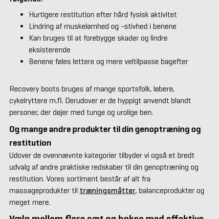
Hurtigere restitution efter hård fysisk aktivitet
Lindring af muskelømhed og -stivhed i benene
Kan bruges til at forebygge skader og lindre
eksisterende
Benene føles lettere og mere veltilpasse bagefter
Recovery boots bruges af mange sportsfolk, løbere,
cykelryttere m.fl. Derudover er de hyppigt anvendt blandt
personer, der døjer med tunge og urolige ben.
Og mange andre produkter til din genoptræning og
restitution
Udover de ovennævnte kategorier tilbyder vi også et bredt
udvalg af andre praktiske redskaber til din genoptræning og
restitution. Vores sortiment består af alt fra
massageprodukter til
træningsmåtter
, balanceprodukter og
meget mere.
Vælg mellem flere sæt og bokse med effektive