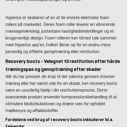
Hyperice er skaberen af en af de eneste elektriske foam
rollers på markedet. Deres foam roller leverer en vibrerende
massageteknologi, justerbare hastighedsindstillinger og et
brugervenligt design. Foam rolleren kan tilmed tale sammen
med Hyperice app’en, hvilket åbner op for en endnu mere
personlig og effektiv genoptræning eller restitution.
Recovery boots - Velegnet til restitution efter hårde
træningspas og genoptræning efter skader
Når du har presset din krop til det yderste gennem intensiv
træning eller har været ude for en skade, kan recovery boots
være en uvurderlig hjælp i din restitutionsproces. Dette
avancerede produkt anvender kompressionsbehandling til at
stimulere blodcirkulationen og dræne væv for ophobet
mælkesyre og affaldsstoffer.
Fordelene ved brug af recovery boots inkluderer bl.a.
følgende: