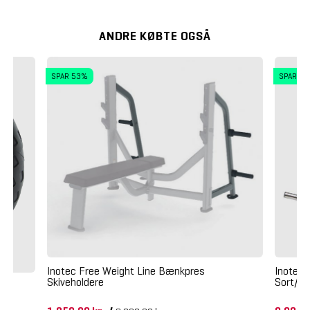
ANDRE KØBTE OGSÅ
SPAR 53%
SPAR 4
Inotec Free Weight Line Bænkpres
Inotec 
Skiveholdere
Sort/O