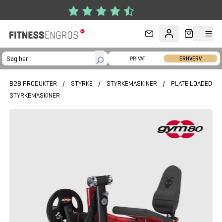
Gå til hovedindhold
PRIVAT
ERHVERV
B2B PRODUKTER
/
STYRKE
/
STYRKEMASKINER
/
PLATE LOADED
STYRKEMASKINER