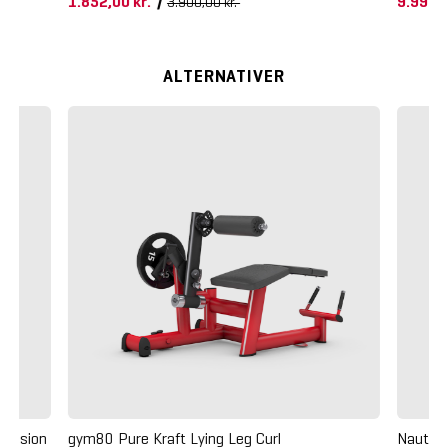
1.852,00 kr.
/
9.996,
3.900,00 kr.
ALTERNATIVER
xtension
gym80 Pure Kraft Lying Leg Curl
Nautilu