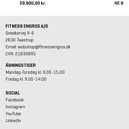
59.900,00 kr.
42.900
FITNESS ENGROS A/S
Snedkervej 4-6
2630 Taastrup
Email: webshop@fitnessengros.dk
CVR: 21830895
ÅBNINGSTIDER
Mandag-Torsdag kl. 9.00-15.00
Fredag kl. 9.00-14.00
SOCIAL
Facebook
Instagram
YouTube
LinkedIn