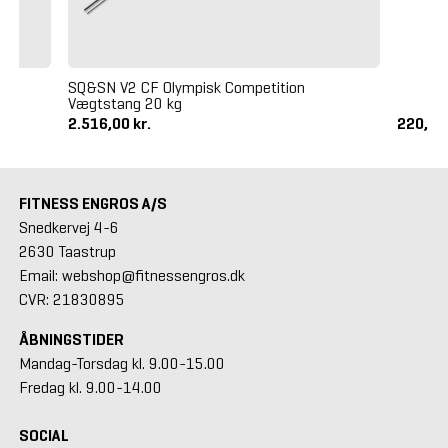
SQ&SN V2 CF Olympisk Competition
Vægtstang 20 kg
2.516,00 kr.
220,00
FITNESS ENGROS A/S
Snedkervej 4-6
2630 Taastrup
Email: webshop@fitnessengros.dk
CVR: 21830895
ÅBNINGSTIDER
Mandag-Torsdag kl. 9.00-15.00
Fredag kl. 9.00-14.00
SOCIAL