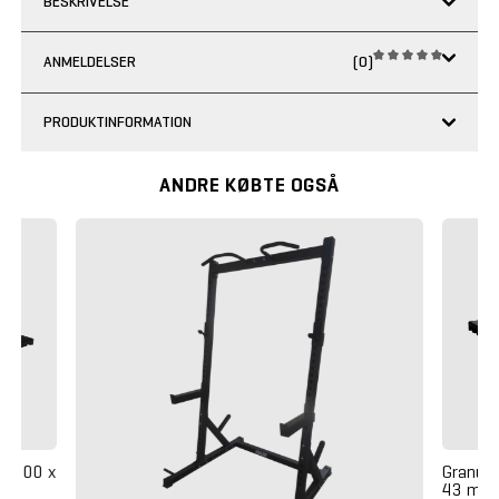
BESKRIVELSE
ANMELDELSER
(0)
PRODUKTINFORMATION
ANDRE KØBTE OGSÅ
e 1000 x
Granufl
43 mm 