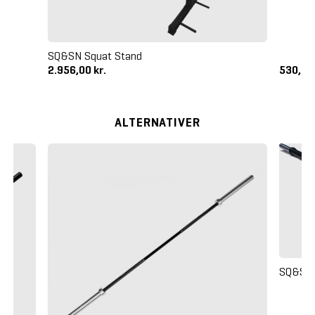
SQ&SN Squat Stand
2.956,00 kr.
530,00
ALTERNATIVER
SQ&SN 