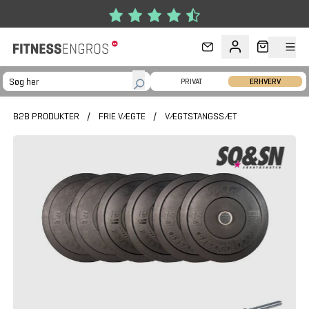
Gå til hovedindhold
PRIVAT
ERHVERV
B2B PRODUKTER
/
FRIE VÆGTE
/
VÆGTSTANGSSÆT